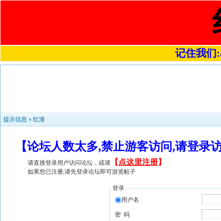
记住我们:a4
提示信息 »
红港
【论坛人数太多,禁止游客访问,请登录
【
点这里注册
】
请直接登录用户访问论坛，或请
如果您已注册,请先登录论坛即可游览帖子
登录
用户名
密 码