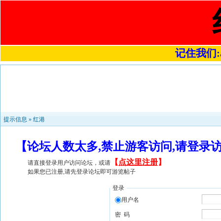
记住我们:a4
提示信息 »
红港
【论坛人数太多,禁止游客访问,请登录
【
点这里注册
】
请直接登录用户访问论坛，或请
如果您已注册,请先登录论坛即可游览帖子
登录
用户名
密 码