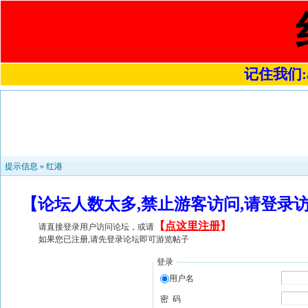
记住我们:a4
提示信息 »
红港
【论坛人数太多,禁止游客访问,请登录
【
点这里注册
】
请直接登录用户访问论坛，或请
如果您已注册,请先登录论坛即可游览帖子
登录
用户名
密 码