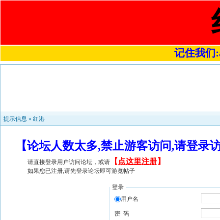
记住我们:a4
提示信息 »
红港
【论坛人数太多,禁止游客访问,请登录
【
点这里注册
】
请直接登录用户访问论坛，或请
如果您已注册,请先登录论坛即可游览帖子
登录
用户名
密 码